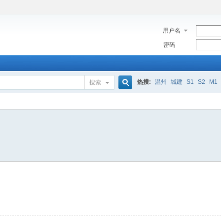
用户名
密码
热搜:
温州
城建
S1
S2
M1
搜索
搜
索